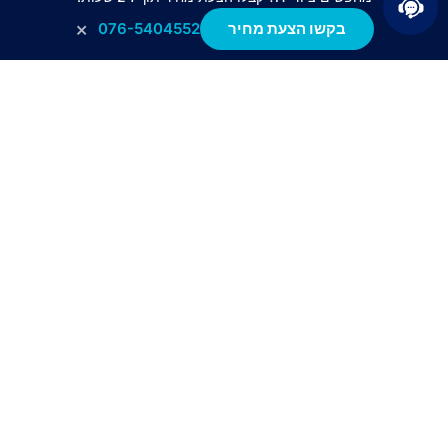
ובאיכות הגבוהה ביותר להקטנת עלויות ללקוח.
×
בקשו הצעת מחיר
076-5404552
ציוד מחודש
ללא פגיעה באיכות. מקטין משמעותית את העלות
ללקוח.