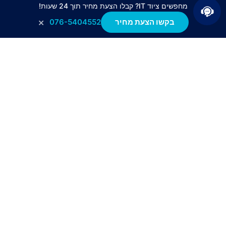
מחפשים ציוד IT? קבלו הצעת מחיר תוך 24 שעות!
מקטנים עד חברות וארגוני ענק.
×
בקשו הצעת מחיר
076-5404552
החברה שמה על דגלה להעניק ללקוחותינו את שירות
הלקוחות ברמה הגבוהה ביותר כך שיחד עם פתרונות
התוכנה והחומרה הייחודיים שלנו אנו יוצרים שילוב מנצח
עבור לקוחותינו שחלקם נמצאים איתנו מהקמת החברה.
צור קשר
054-477-0274‎
076-5404-552
udi@tactgroup.co.il
קישורים
מוצרי HPE — TACT Technologies
מוצרי Aruba — TACT Technologies
מוצרי Dell — TACT Technologies
מוצרי Juniper — TACT Technologies
מוצרי Cisco — TACT Technologies
אינדקס מוצרים — TACT Technologies