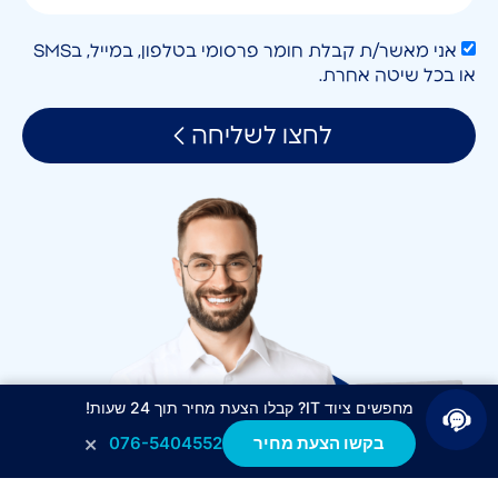
אני מאשר/ת קבלת חומר פרסומי בטלפון, במייל, בSMS
או בכל שיטה אחרת.
לחצו לשליחה
מחפשים ציוד IT? קבלו הצעת מחיר תוך 24 שעות!
×
בקשו הצעת מחיר
076-5404552