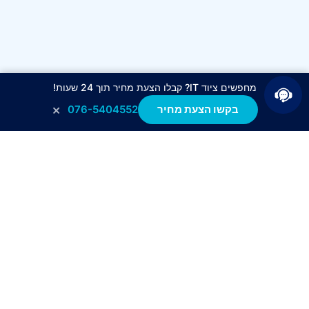
מחפשים ציוד IT? קבלו הצעת מחיר תוך 24 שעות!
×
בקשו הצעת מחיר
076-5404552