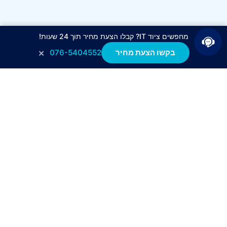
מחפשים ציוד IT? קבלו הצעת מחיר תוך 24 שעות!
×
בקשו הצעת מחיר
076-5404552