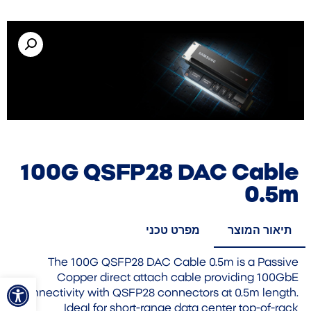
100G QSFP28 DAC Cable
0.5m
תיאור המוצר
מפרט טכני
The 100G QSFP28 DAC Cable 0.5m is a Passive
פתח סרגל
Copper direct attach cable providing 100GbE
connectivity with QSFP28 connectors at 0.5m length.
Ideal for short-range data center top-of-rack