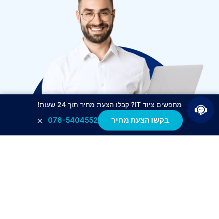
מחפשים ציוד IT? קבלו הצעת מחיר תוך 24 שעות!
×
בקשו הצעת מחיר
076-5404552