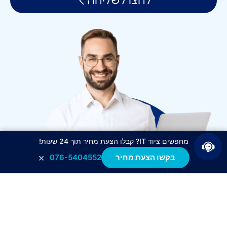
לחצו לשליחה
מחפשים ציוד IT? קבלו הצעת מחיר תוך 24 שעות!
×
בקשו הצעת מחיר
076-5404552