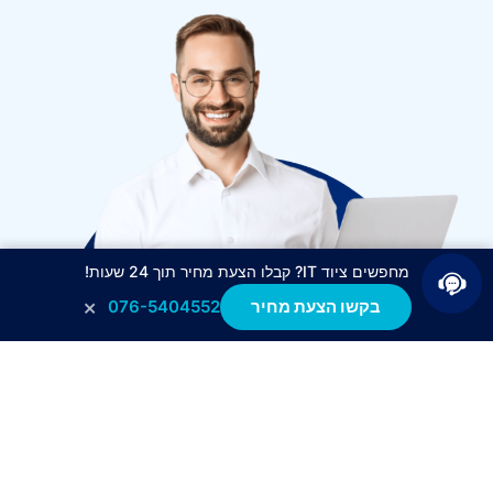
מחפשים ציוד IT? קבלו הצעת מחיר תוך 24 שעות!
×
בקשו הצעת מחיר
076-5404552