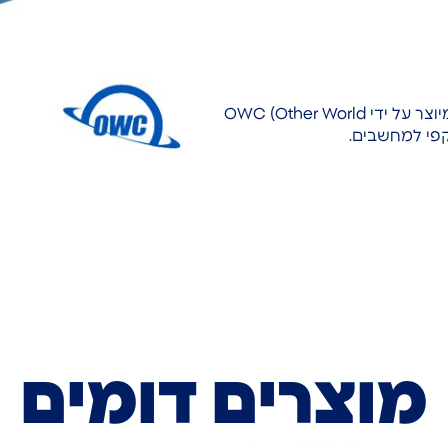
כונן SSD אחסון פנימי מבית OWC — SSD. מוצר איכותי המיוצר על ידי OWC (Other World
מוצרים דומים