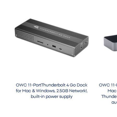
OWC 11-PortThunderbolt 4 Go Dock
OWC 11-P
for Mac & Windows, 2.5GB Network!,
Mac 
built-in power supply
Thunder
au