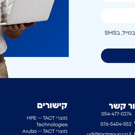
אני מאשר/ת קבלת חומר פרסומי בטלפון, במייל, בSMS
קישורים
ר קשר
054-477-0274‎
מוצרי HPE — TACT
076-5404-552
Technologies
מוצרי Aruba — TACT
udi@tactgroup.co.il