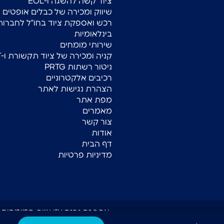
ציוד קשה להשגה ו-EOL
שיווק ומכירה של כבלים אופטים
רכש ואספקת ציוד בחו”ל לחברות
בינלאומיות
שירותי מומחים
קניה ומכירה של ציוד תקשורת ו-IT
ניטור רשתות PRTG
רכיבים אלקטרוניים
הצהרת נגישות לאתר
מפת אתר
מאמרים
צור קשר
אודות
דף הבית
מדיניות פרטיות
אתר זה נבנה ע״י צוות המומחים של E STUDIO