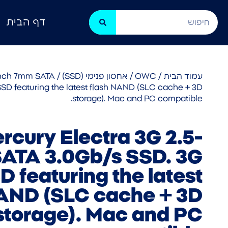
דף הבית
עמוד הבית
/
OWC
/
אחסון פנימי (SSD)
-inch 7mm SATA
SD featuring the latest flash NAND (SLC cache + 3D
storage). Mac and PC compatible.
cury Electra 3G 2.5-
ATA 3.0Gb/s SSD. 3G
 featuring the latest
NAND (SLC cache + 3D
storage). Mac and PC