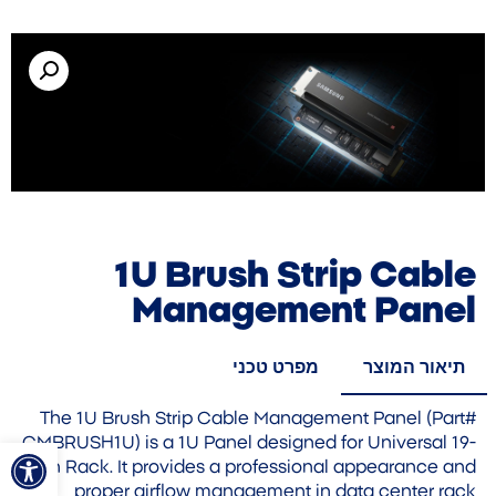
1U Brush Strip Cable
Management Panel
תיאור המוצר
מפרט טכני
The 1U Brush Strip Cable Management Panel (Part#
פתח סרגל
CMBRUSH1U) is a 1U Panel designed for Universal 19-
inch Rack. It provides a professional appearance and
proper airflow management in data center rack