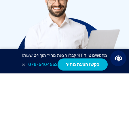
מחפשים ציוד IT? קבלו הצעת מחיר תוך 24 שעות!
×
בקשו הצעת מחיר
076-5404552