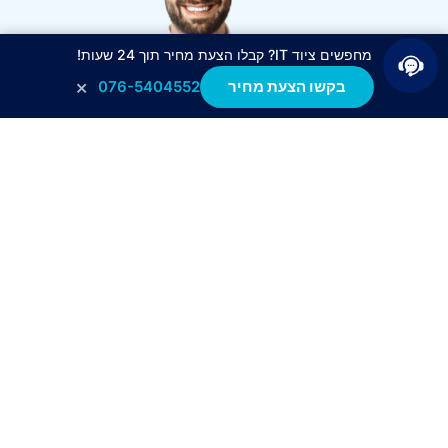
מחפשים ציוד IT? קבלו הצעת מחיר תוך 24 שעות!
×
בקשו הצעת מחיר
076-5404552