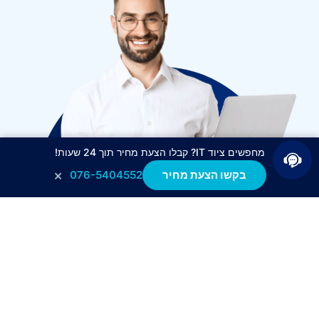
מחפשים ציוד IT? קבלו הצעת מחיר תוך 24 שעות!
×
בקשו הצעת מחיר
076-5404552