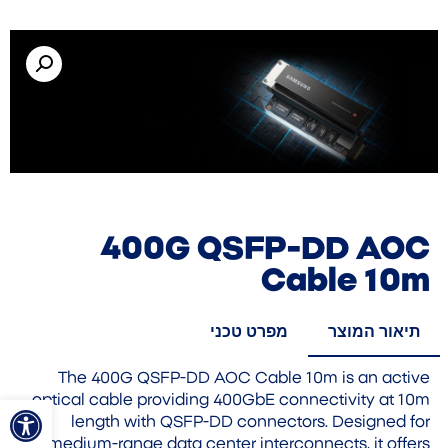
400G QSFP-DD AOC
Cable 10m
תיאור המוצר
מפרט טכני
The 400G QSFP-DD AOC Cable 10m is an active
פתח סרגל
optical cable providing 400GbE connectivity at 10m
length with QSFP-DD connectors. Designed for
medium-range data center interconnects, it offers