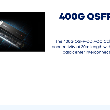
400G QSF
The 400G QSFP-DD AOC Cable
connectivity at 30m length w
data center interconnects