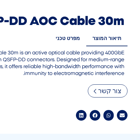
P-DD AOC Cable 30m
תיאור המוצר
מפרט טכני
 30m is an active optical cable providing 400GbE
ith QSFP-DD connectors. Designed for medium-range
, it offers reliable high-bandwidth performance with
immunity to electromagnetic interference.
צור קשר