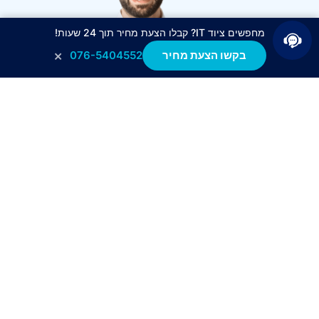
מחפשים ציוד IT? קבלו הצעת מחיר תוך 24 שעות!
×
בקשו הצעת מחיר
076-5404552