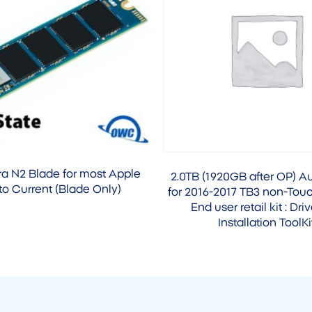
ra N2 Blade for most Apple
2.0TB (1920GB after OP) A
to Current (Blade Only)
for 2016-2017 TB3 non-To
End user retail kit : Dr
Installation ToolKi