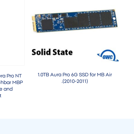
1.0TB Aura Pro 6G SSD for MB Air
ura Pro NT
(2010-2011).
uchbar MBP
ive and
t