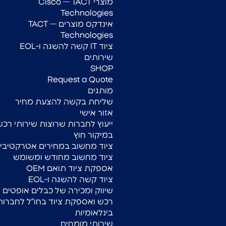
מוצרי Cisco — TACT
Technologies
אינדקס מוצרים — TACT
Technologies
ציוד IT קשה להשגה ו-EOL
שירותים
SHOP
Request a Quote
מותגים
שליחת בקשה להצעת מחיר
אזור אישי
ייעוץ לחברות שרוצות שירותי רכש
במיקור חוץ
ציוד מחשוב במחירים אטרקטיביי
ציוד מחשוב מחודש ומשומש
אספקת ציוד תואם OEM
ציוד קשה להשגה ו-EOL
שיווק ומכירה של כבלים אופטים
רכש ואספקת ציוד בחו”ל לחברות
בינלאומיות
שירותי מומחים