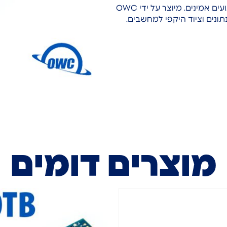
כונן SSD אחסון פנימי מבית OWC — מוצר איכותי בעל ביצועים אמינים. מיוצר על ידי OWC
מוצרים דומים