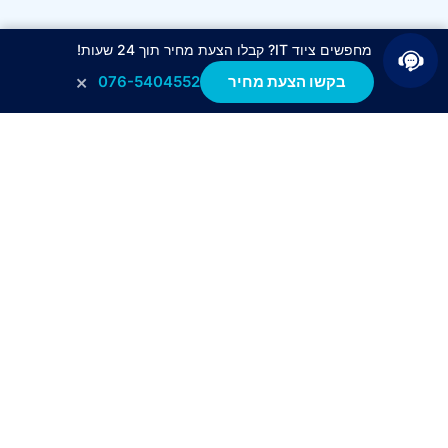
מחפשים ציוד IT? קבלו הצעת מחיר תוך 24 שעות!
×
בקשו הצעת מחיר
076-5404552