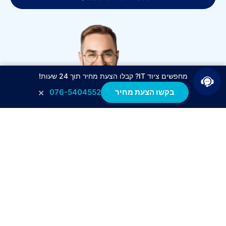
מחפשים ציוד IT? קבלו הצעת מחיר תוך 24 שעות!
×
בקשו הצעת מחיר
076-5404552