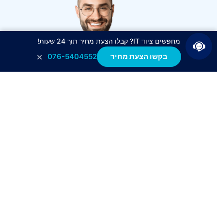
מחפשים ציוד IT? קבלו הצעת מחיר תוך 24 שעות!
×
בקשו הצעת מחיר
076-5404552