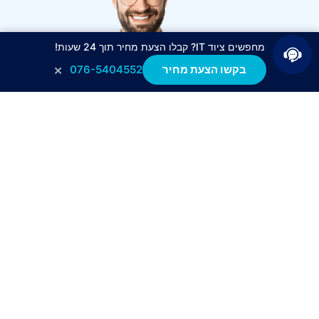
מחפשים ציוד IT? קבלו הצעת מחיר תוך 24 שעות!
×
בקשו הצעת מחיר
076-5404552