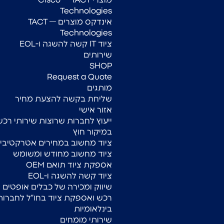
מוצרי Cisco — TACT
Technologies
אינדקס מוצרים — TACT
Technologies
ציוד IT קשה להשגה ו-EOL
שירותים
SHOP
Request a Quote
מותגים
שליחת בקשה להצעת מחיר
אזור אישי
ייעוץ לחברות שרוצות שירותי רכש
במיקור חוץ
ציוד מחשוב במחירים אטרקטיביי
ציוד מחשוב מחודש ומשומש
אספקת ציוד תואם OEM
ציוד קשה להשגה ו-EOL
שיווק ומכירה של כבלים אופטים
רכש ואספקת ציוד בחו”ל לחברות
בינלאומיות
שירותי מומחים