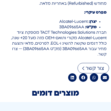
מחודש (Refurbished) באחריות מלאה.
מפרט עיקרי:
יצרן:
Alcatel-Lucent
מק"ט:
3BA09665AA
חברת TACT Technologies Solutions מספקת ציוד
Alcatel-Lucent מקורי ותואם-OEM מזה מעל 20+ שנה,
כולל דגמים שקשה להשיג ו-EOL. לפרטים, מלאי והצעת
מחיר עבור 3BA09665AA (מק"ט 3BA09665AA) — צרו
קשר.
צור קשר
מוצרים דומים