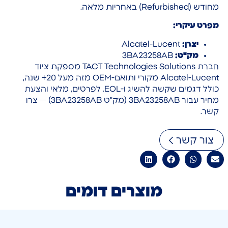
מחודש (Refurbished) באחריות מלאה.
מפרט עיקרי:
יצרן:
Alcatel-Lucent
מק"ט:
3BA23258AB
חברת TACT Technologies Solutions מספקת ציוד
Alcatel-Lucent מקורי ותואם-OEM מזה מעל 20+ שנה,
כולל דגמים שקשה להשיג ו-EOL. לפרטים, מלאי והצעת
מחיר עבור 3BA23258AB (מק"ט 3BA23258AB) — צרו
קשר.
צור קשר
מוצרים דומים