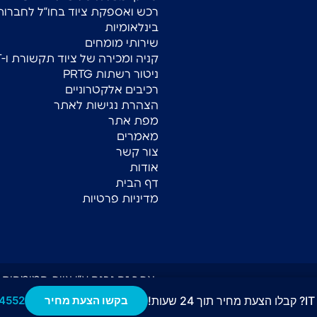
רכש ואספקת ציוד בחו”ל לחברות
בינלאומיות
שירותי מומחים
קניה ומכירה של ציוד תקשורת ו-IT
ניטור רשתות PRTG
רכיבים אלקטרוניים
הצהרת נגישות לאתר
מפת אתר
מאמרים
צור קשר
אודות
דף הבית
מדיניות פרטיות
אתר זה נבנה ע״י צוות המומחים של E STUDIO
!
בקשו הצעת מחיר
4552