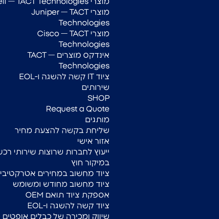
מוצרי Dell — TACT Technologies
מוצרי Juniper — TACT
Technologies
מוצרי Cisco — TACT
Technologies
אינדקס מוצרים — TACT
Technologies
ציוד IT קשה להשגה ו-EOL
שירותים
SHOP
Request a Quote
מותגים
שליחת בקשה להצעת מחיר
אזור אישי
ייעוץ לחברות שרוצות שירותי רכש
במיקור חוץ
ציוד מחשוב במחירים אטרקטיביי
ציוד מחשוב מחודש ומשומש
אספקת ציוד תואם OEM
ציוד קשה להשגה ו-EOL
שיווק ומכירה של כבלים אופטים