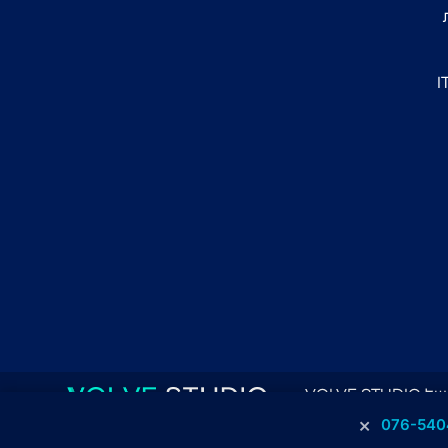
VOLV
×
076-540