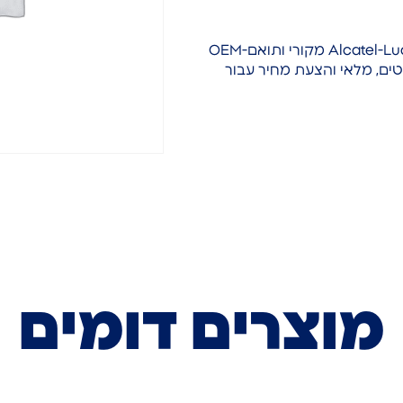
חברת TACT Technologies Solutions מספקת ציוד Alcatel-Lucent מקורי ותואם-OEM
שנה, כולל דגמים שקשה להשיג ו-EOL. לפרטים, מלאי והצעת מחיר עבור
מוצרים דומים