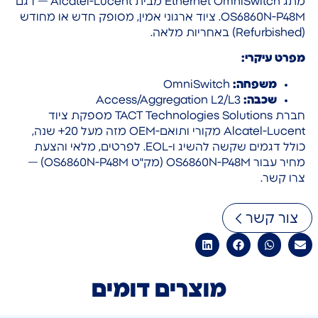
מתג Ethernet OmniSwitch מבית Alcatel-Lucent — דגם
OS6860N-P48M. ציוד ארגוני אמין, מסופק חדש או מחודש
(Refurbished) באחריות מלאה.
מפרט עיקרי:
משפחה:
OmniSwitch
שכבה:
Access/Aggregation L2/L3
חברת TACT Technologies Solutions מספקת ציוד
Alcatel-Lucent מקורי ותואם-OEM מזה מעל 20+ שנה,
כולל דגמים שקשה להשיג ו-EOL. לפרטים, מלאי והצעת
מחיר עבור OS6860N-P48M (מק"ט OS6860N-P48M) —
צרו קשר.
צור קשר
מוצרים דומים