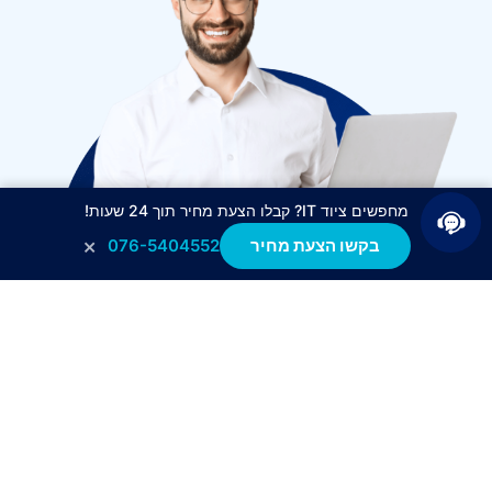
מחפשים ציוד IT? קבלו הצעת מחיר תוך 24 שעות!
×
בקשו הצעת מחיר
076-5404552