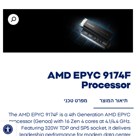
AMD EPYC 9174F
Processor
תיאור המוצר
מפרט טכני
The AMD EPYC 9174F is a 4th Generation AMD EPYC
פתח סרגל
processor (Genoa) with 16 Zen 4 cores at 4.1/4.4 GHz.
Featuring 320W TDP and SP5 socket, it delivers
leadership performance for modern data center