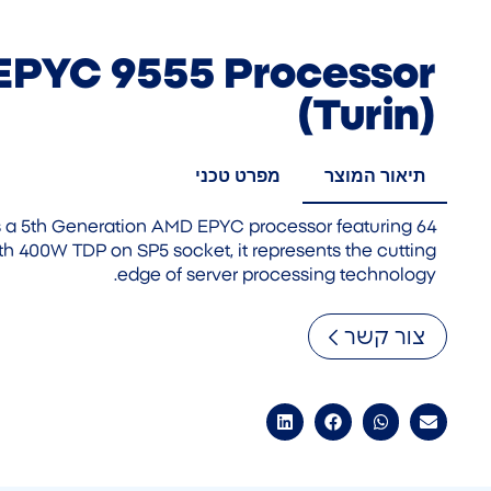
PYC 9555 Processor
(Turin)
תיאור המוצר
מפרט טכני
s a 5th Generation AMD EPYC processor featuring 64
ith 400W TDP on SP5 socket, it represents the cutting
edge of server processing technology.
צור קשר