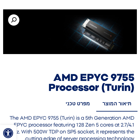
AMD EPYC 9755
Processor (Turin)
תיאור המוצר
מפרט טכני
The AMD EPYC 9755 (Turin) is a 5th Generation AMD
פתח סרגל
EPYC processor featuring 128 Zen 5 cores at 2.7/4.1
GHz. With 500W TDP on SP5 socket, it represents the
cutting edge of server processing technology.