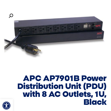
APC AP7901B Power
Distribution Unit (PDU)
with 8 AC Outlets, 1U,
פתח סרגל
Black