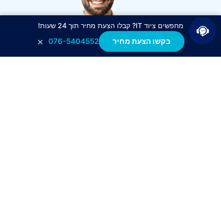
מחפשים ציוד IT? קבלו הצעת מחיר תוך 24 שעות!
×
בקשו הצעת מחיר
076-5404552