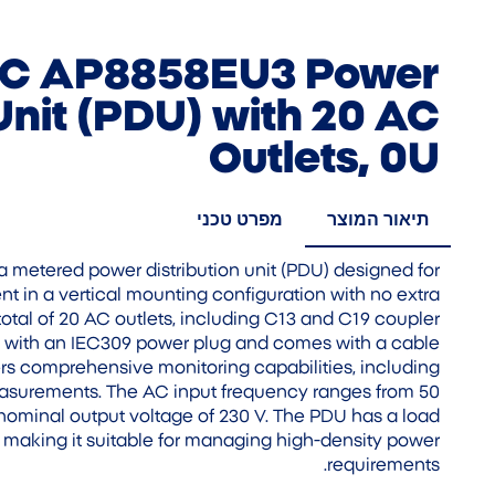
C AP8858EU3 Power
 Unit (PDU) with 20 AC
Outlets, 0U
תיאור המוצר
מפרט טכני
metered power distribution unit (PDU) designed for
 in a vertical mounting configuration with no extra
 total of 20 AC outlets, including C13 and C19 coupler
ed with an IEC309 power plug and comes with a cable
ffers comprehensive monitoring capabilities, including
easurements. The AC input frequency ranges from 50
a nominal output voltage of 230 V. The PDU has a load
 making it suitable for managing high-density power
requirements.