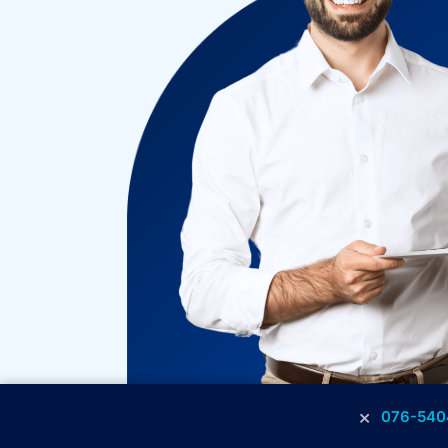
×
076-540