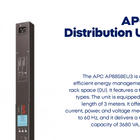
AP
Distribution
The APC AP8858EU3 is a 
efficient energy management
rack space (0U). It features a
types. The unit is equipp
length of 3 meters. It o
current, power, and voltage m
to 60 Hz, and it delivers 
capacity of 3680 VA,