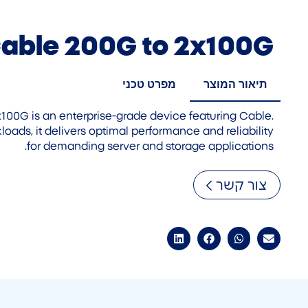
able 200G to 2x100G
תיאור המוצר
מפרט טכני
00G is an enterprise-grade device featuring Cable.
oads, it delivers optimal performance and reliability
for demanding server and storage applications.
צור קשר