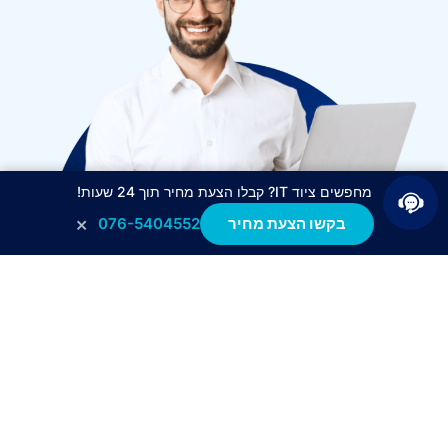
מחפשים ציוד IT? קבלו הצעת מחיר תוך 24 שעות!
×
בקשו הצעת מחיר
076-5404552