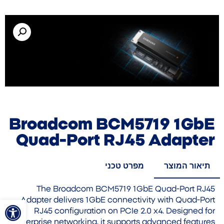
Broadcom BCM5719 1GbE
Quad-Port RJ45 Adapter
תיאור המוצר
מפרט טכני
The Broadcom BCM5719 1GbE Quad-Port RJ45
פתח סרגל
Adapter delivers 1GbE connectivity with Quad-Port
RJ45 configuration on PCIe 2.0 x4. Designed for
enterprise networking, it supports advanced features