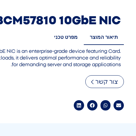
BCM57810 10GbE NIC
תיאור המוצר
מפרט טכני
NIC is an enterprise-grade device featuring Card.
oads, it delivers optimal performance and reliability
for demanding server and storage applications.
צור קשר