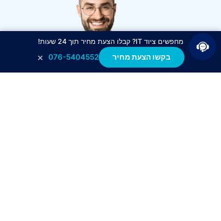
מחפשים ציוד IT? קבלו הצעת מחיר תוך 24 שעות!
×
בקשו הצעת מחיר
076-5404552