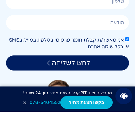
אני מאשר/ת קבלת חומר פרסומי בטלפון, במייל, בSMS
או בכל שיטה אחרת.
לחצו לשליחה
מחפשים ציוד IT? קבלו הצעת מחיר תוך 24 שעות!
×
בקשו הצעת מחיר
076-5404552