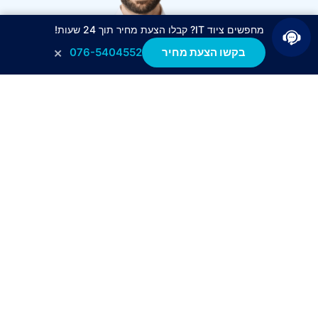
מחפשים ציוד IT? קבלו הצעת מחיר תוך 24 שעות!
×
בקשו הצעת מחיר
076-5404552