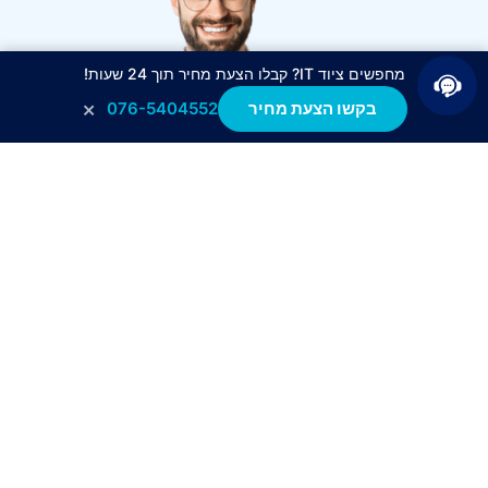
מחפשים ציוד IT? קבלו הצעת מחיר תוך 24 שעות!
×
בקשו הצעת מחיר
076-5404552