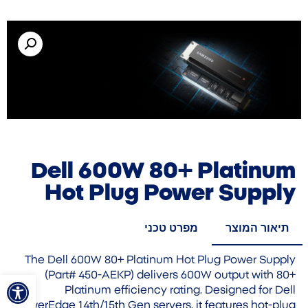
Dell 600W 80+ Platinum
Hot Plug Power Supply
תיאור המוצר
מפרט טכני
The Dell 600W 80+ Platinum Hot Plug Power Supply
פתח סרגל
(Part# 450-AEKP) delivers 600W output with 80+
Platinum efficiency rating. Designed for Dell
PowerEdge 14th/15th Gen servers, it features hot-plug