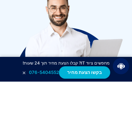
מחפשים ציוד IT? קבלו הצעת מחיר תוך 24 שעות!
×
בקשו הצעת מחיר
076-5404552