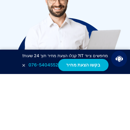
מחפשים ציוד IT? קבלו הצעת מחיר תוך 24 שעות!
×
בקשו הצעת מחיר
076-5404552