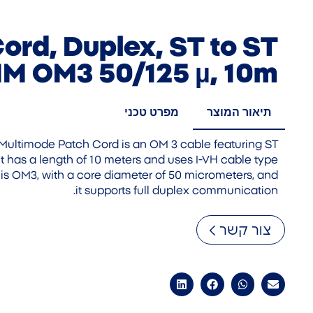
ord, Duplex, ST to ST
M OM3 50/125 µ, 10m
תיאור המוצר
מפרט טכני
 Multimode Patch Cord is an OM 3 cable featuring ST
t has a length of 10 meters and uses I-VH cable type
 is OM3, with a core diameter of 50 micrometers, and
it supports full duplex communication.
צור קשר