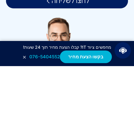
לחצו לשליחה
מחפשים ציוד IT? קבלו הצעת מחיר תוך 24 שעות!
×
בקשו הצעת מחיר
076-5404552