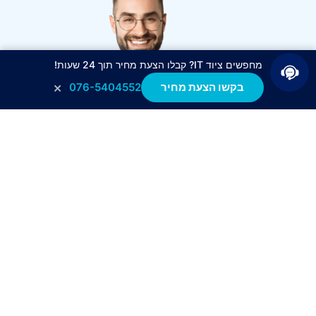
מחפשים ציוד IT? קבלו הצעת מחיר תוך 24 שעות!
×
בקשו הצעת מחיר
076-5404552