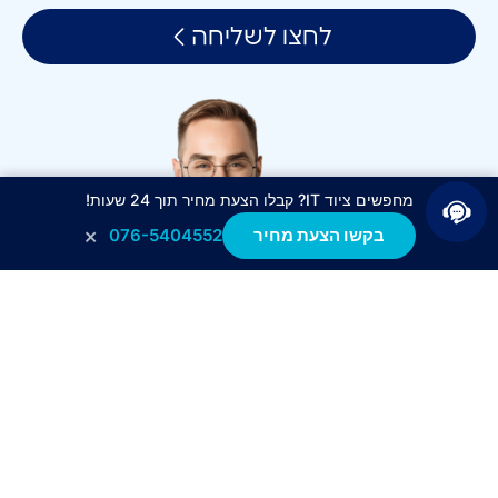
לחצו לשליחה
מחפשים ציוד IT? קבלו הצעת מחיר תוך 24 שעות!
×
בקשו הצעת מחיר
076-5404552