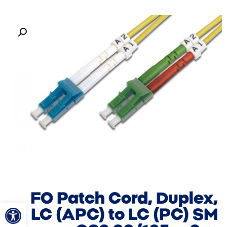
FO Patch Cord, Duplex,
פתח סרגל
LC (APC) to LC (PC) SM