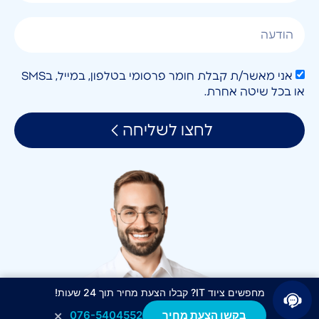
אני מאשר/ת קבלת חומר פרסומי בטלפון, במייל, בSMS
או בכל שיטה אחרת.
לחצו לשליחה
מחפשים ציוד IT? קבלו הצעת מחיר תוך 24 שעות!
×
בקשו הצעת מחיר
076-5404552