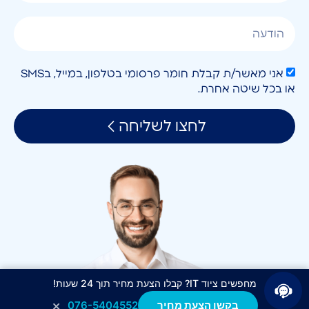
אני מאשר/ת קבלת חומר פרסומי בטלפון, במייל, בSMS
או בכל שיטה אחרת.
לחצו לשליחה
מחפשים ציוד IT? קבלו הצעת מחיר תוך 24 שעות!
×
בקשו הצעת מחיר
076-5404552