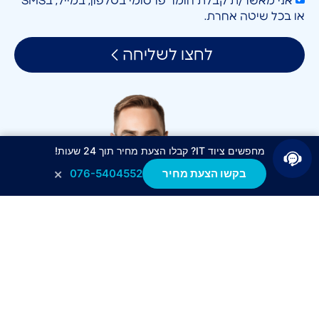
אני מאשר/ת קבלת חומר פרסומי בטלפון, במייל, בSMS
או בכל שיטה אחרת.
לחצו לשליחה
מחפשים ציוד IT? קבלו הצעת מחיר תוך 24 שעות!
×
בקשו הצעת מחיר
076-5404552