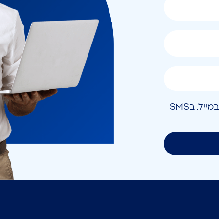
אני מאשר/ת קבלת חומר פרסומי בטלפון, במייל, בSMS