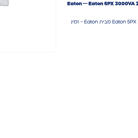
UPS) Eaton — Eaton 5PX 3000VA 2
Eaton 5PX 3000VA 2700W Line-Interactive Rack/Tower UPS 2U מבית Eaton – זמין