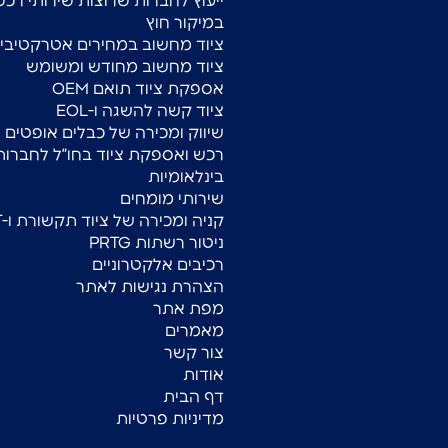
ייעוץ לחברות שרוצות שירותי רכש
במיקור חוץ
ציוד מחשוב במחירים אטרקטיביי
ציוד מחשוב מחודש ומשומש
אספקת ציוד תואם OEM
ציוד קשה להשגה ו-EOL
שיווק ומכירה של כבלים אופטים
רכש ואספקת ציוד בחו”ל לחברות
בינלאומיות
שירותי מומחים
קניה ומכירה של ציוד תקשורת ו-IT
ניטור רשתות PRTG
רכיבים אלקטרוניים
הצהרת נגישות לאתר
מפת אתר
מאמרים
צור קשר
אודות
דף הבית
מדיניות פרטיות