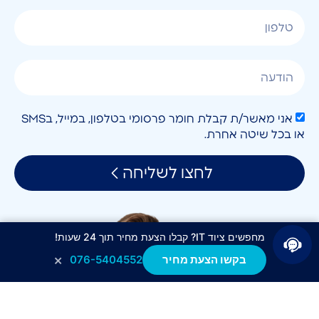
אני מאשר/ת קבלת חומר פרסומי בטלפון, במייל, בSMS
או בכל שיטה אחרת.
לחצו לשליחה
מחפשים ציוד IT? קבלו הצעת מחיר תוך 24 שעות!
×
בקשו הצעת מחיר
076-5404552