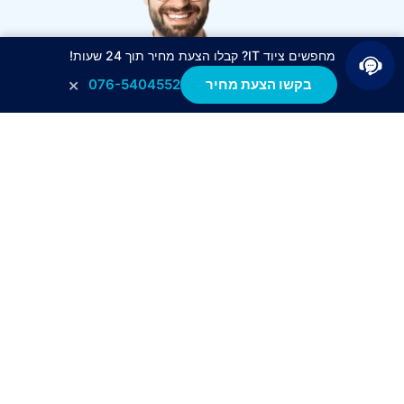
מחפשים ציוד IT? קבלו הצעת מחיר תוך 24 שעות!
×
בקשו הצעת מחיר
076-5404552