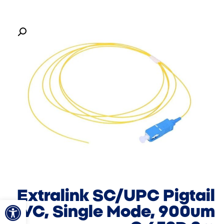
Extralink SC/UPC Pigtail
פתח סרגל
PVC, Single Mode, 900um