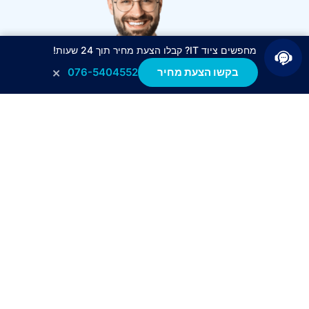
מחפשים ציוד IT? קבלו הצעת מחיר תוך 24 שעות!
×
בקשו הצעת מחיר
076-5404552